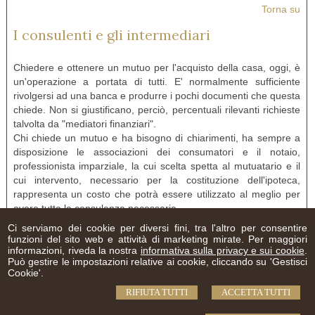
Torna su
I consulenti e gli intermediari
Chiedere e ottenere un mutuo per l'acquisto della casa, oggi, è
un'operazione a portata di tutti. E' normalmente sufficiente
rivolgersi ad una banca e produrre i pochi documenti che questa
chiede. Non si giustificano, perciò, percentuali rilevanti richieste
talvolta da "mediatori finanziari".
Chi chiede un mutuo e ha bisogno di chiarimenti, ha sempre a
disposizione le associazioni dei consumatori e il notaio,
professionista imparziale, la cui scelta spetta al mutuatario e il
cui intervento, necessario per la costituzione dell'ipoteca,
rappresenta un costo che potrà essere utilizzato al meglio per
avere tutta la consulenza necessaria.
Ci serviamo dei cookie per diversi fini, tra l'altro per consentire
Torna su
funzioni del sito web e attività di marketing mirate. Per maggiori
informazioni, riveda la nostra
informativa sulla privacy e sui cookie
.
Può gestire le impostazioni relative ai cookie, cliccando su 'Gestisci
Cookie'.
Notaio Matilde Palea
RIFIUTA TUTTI
ACCETTA TUTTI
Via Luigi Leonardo Colli n. 20 -
Torino
,