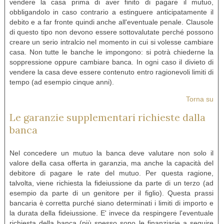
vendere la casa prima di aver finito di pagare il mutuo,
obbligandolo in caso contrario a estinguere anticipatamente il
debito e a far fronte quindi anche all'eventuale penale. Clausole
di questo tipo non devono essere sottovalutate perché possono
creare un serio intralcio nel momento in cui si volesse cambiare
casa. Non tutte le banche le impongono: si potrà chiederne la
soppressione oppure cambiare banca. In ogni caso il divieto di
vendere la casa deve essere contenuto entro ragionevoli limiti di
tempo (ad esempio cinque anni).
Torna su
Le garanzie supplementari richieste dalla
banca
Nel concedere un mutuo la banca deve valutare non solo il
valore della casa offerta in garanzia, ma anche la capacità del
debitore di pagare le rate del mutuo. Per questa ragione,
talvolta, viene richiesta la fideiussione da parte di un terzo (ad
esempio da parte di un genitore per il figlio). Questa prassi
bancaria è corretta purché siano determinati i limiti di importo e
la durata della fideiussione. E' invece da respingere l'eventuale
richiesta della banca (più spesso sono le finanziarie a seguire