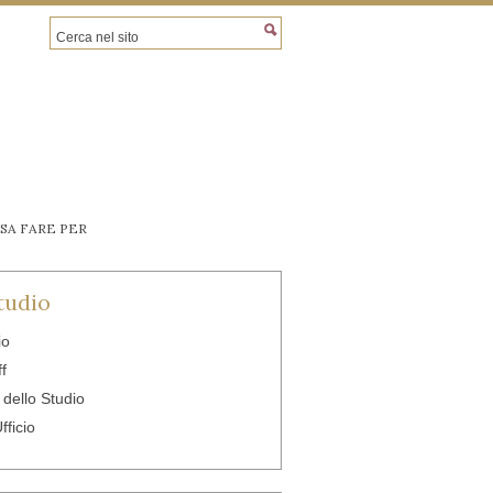
SA FARE PER
tudio
io
ff
à dello Studio
fficio