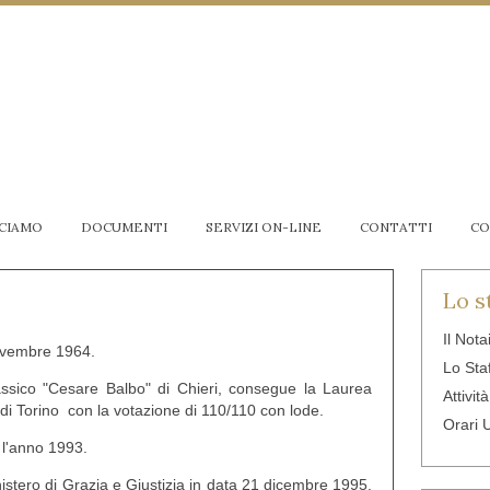
CCIAMO
DOCUMENTI
SERVIZI ON-LINE
CONTATTI
CO
Lo s
Il Nota
novembre 1964.
Lo Sta
assico "Cesare Balbo" di Chieri, consegue la Laurea
Attivit
 di Torino con la votazione di 110/110 con lode.
Orari U
 l'anno 1993.
stero di Grazia e Giustizia in data 21 dicembre 1995,