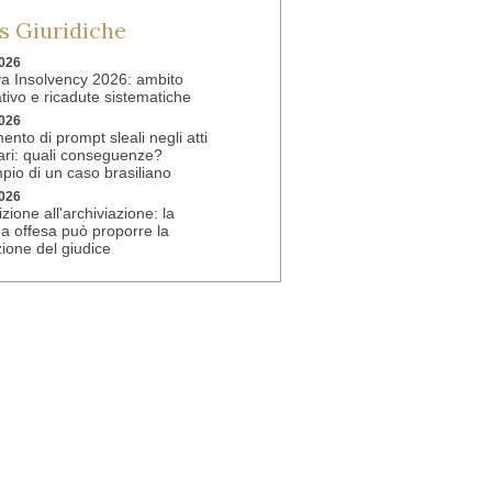
 Giuridiche
2026
iva Insolvency 2026: ambito
ativo e ricadute sistematiche
2026
ento di prompt sleali negli atti
iari: quali conseguenze?
pio di un caso brasiliano
2026
zione all'archiviazione: la
a offesa può proporre la
zione del giudice