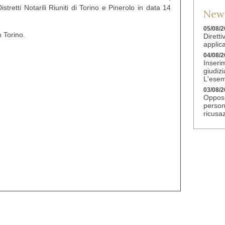
stretti Notarili Riuniti di Torino e Pinerolo in data 14
News
05/08/
n Torino.
Dirett
applic
04/08/
Inserim
giudiz
L'esem
03/08/
Opposi
person
ricusa